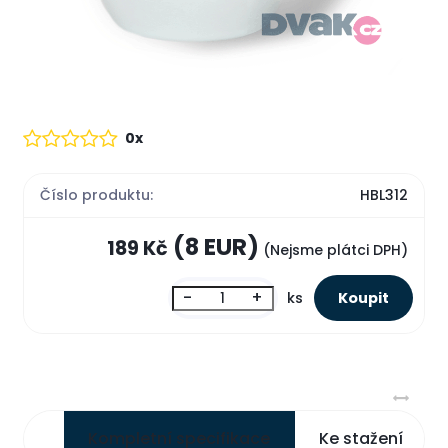
0x
Číslo produktu:
HBL312
(8 EUR)
189 Kč
(Nejsme plátci DPH)
-
+
ks
Kompletní specifikace
Ke stažení