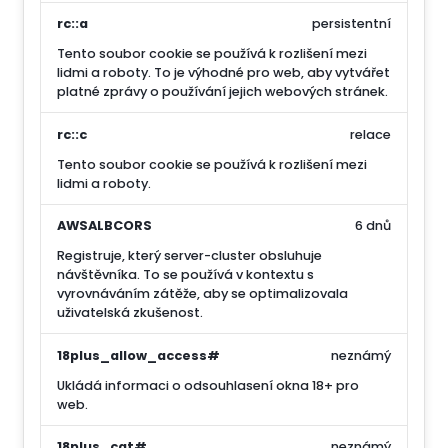
rc::a
persistentní
Tento soubor cookie se používá k rozlišení mezi
lidmi a roboty. To je výhodné pro web, aby vytvářet
platné zprávy o používání jejich webových stránek.
rc::c
relace
Tento soubor cookie se používá k rozlišení mezi
lidmi a roboty.
AWSALBCORS
6 dnů
Registruje, který server-cluster obsluhuje
návštěvníka. To se používá v kontextu s
vyrovnáváním zátěže, aby se optimalizovala
uživatelská zkušenost.
18plus_allow_access#
neznámý
Ukládá informaci o odsouhlasení okna 18+ pro
web.
18plus_cat#
neznámý