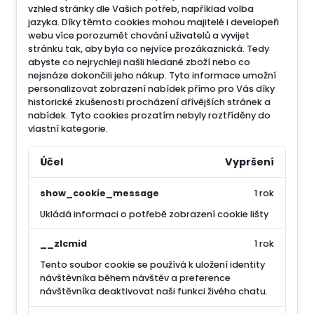
vzhled stránky dle Vašich potřeb, například volba
jazyka.
Díky těmto cookies mohou majitelé i developeři
webu více porozumět chování uživatelů a vyvijet
stránku tak, aby byla co nejvíce prozákaznická. Tedy
abyste co nejrychleji našli hledané zboží nebo co
nejsnáze dokončili jeho nákup.
Tyto informace umožní
personalizovat zobrazení nabídek přímo pro Vás díky
historické zkušenosti procházení dřívějších stránek a
nabídek.
Tyto cookies prozatím nebyly roztříděny do
vlastní kategorie.
Účel
Vypršení
show_cookie_message
1 rok
Ukládá informaci o potřebě zobrazení cookie lišty
__zlcmid
1 rok
Tento soubor cookie se používá k uložení identity
návštěvníka během návštěv a preference
návštěvníka deaktivovat naši funkci živého chatu.