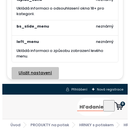
Ukládá informaci o odsouhlasení okna 18+ pro
kategorii.
bs_slide_menu
neznámý
left_menu
neznámý
Ukládá informaci o způsobu zobrazení levého
menu.
Uložit nastavení
Přihlášení
Nová registrace
0
Hľadanie
Úvod
PRODUKTY na potisk
HRNKY s potiskem
HR