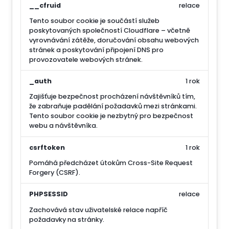
__cfruid
relace
Tento soubor cookie je součástí služeb
poskytovaných společností Cloudflare – včetně
vyrovnávání zátěže, doručování obsahu webových
stránek a poskytování připojení DNS pro
provozovatele webových stránek.
_auth
1 rok
Zajišťuje bezpečnost procházení návštěvníků tím,
že zabraňuje padělání požadavků mezi stránkami.
Tento soubor cookie je nezbytný pro bezpečnost
webu a návštěvníka.
csrftoken
1 rok
Pomáhá předcházet útokům Cross-Site Request
Forgery (CSRF).
PHPSESSID
relace
Zachovává stav uživatelské relace napříč
požadavky na stránky.