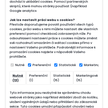
dochází k ukládání cookies. Pomocí partnerských
skriptů, které mohou stránky používat (například
Google analytics
Jak lze nastavit práci webu s cookies?
Přestože doporučujeme povolit používání všech typů
cookies, práci webu s nimi můžete nastavit dle vlastních
preferencí pomocí checkboxů zobrazených níže. Po
odsouhlasení nastavení práce s cookies můžete změnit
své rozhodnutí smazáním či editací cookies přímo v
nastavení Vašeho prohlížeče. Podrobnější informace k
promazání cookies najdete v nápovědě Vašeho
prohlížeče.
Nutné
Preferenční
Statistické
Marketingové
Nutné
Preferenční
Statistické
Marketingové
Ne
(13)
(1)
(15)
(15)
(7
Tyto informace jsou nezbytné ke správnému chodu
webové stránky jako například vkládání zboží do košíku,
uložení vyplněných údajů nebo přihlášení do zákaznické
sekce.
Tyto cookies umožní přizpůsobit chování nebo