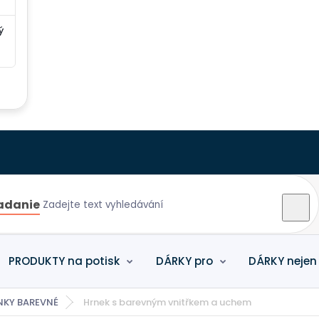
ý
adanie
PRODUKTY na potisk
DÁRKY pro
DÁRKY nejen
NKY BAREVNÉ
Hrnek s barevným vnitřkem a uchem