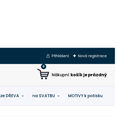
Přihlášení
Nová registrace
0
 ze DŘEVA
na SVATBU
MOTIVY k potisku