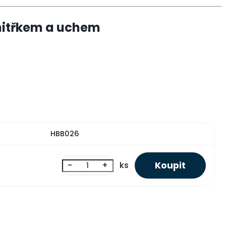
nitřkem a uchem
HBB026
-
+
ks