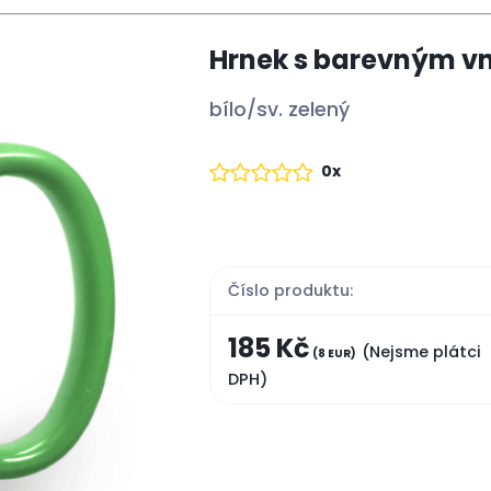
Hrnek s barevným v
bílo/sv. zelený
0x
Číslo produktu:
185 Kč
(Nejsme plátci
(8 EUR)
DPH)