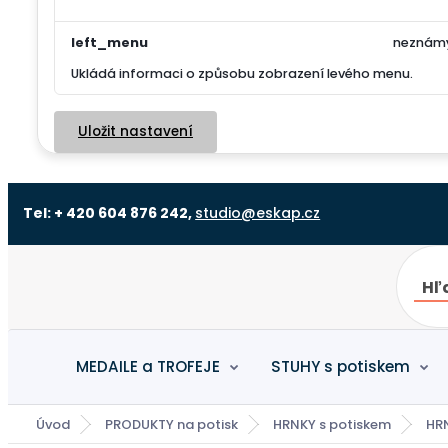
left_menu
neznám
Ukládá informaci o způsobu zobrazení levého menu.
Uložit nastavení
Tel: + 420 604 876 242,
studio@eskap.cz
Hľ
MEDAILE a TROFEJE
STUHY s potiskem
Úvod
PRODUKTY na potisk
HRNKY s potiskem
HR