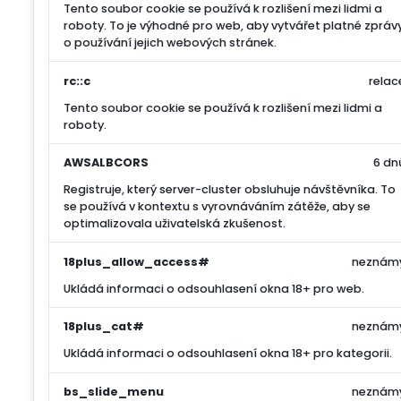
Tento soubor cookie se používá k rozlišení mezi lidmi a
roboty. To je výhodné pro web, aby vytvářet platné zpráv
o používání jejich webových stránek.
rc::c
relac
Tento soubor cookie se používá k rozlišení mezi lidmi a
roboty.
AWSALBCORS
6 dn
Registruje, který server-cluster obsluhuje návštěvníka. To
se používá v kontextu s vyrovnáváním zátěže, aby se
optimalizovala uživatelská zkušenost.
18plus_allow_access#
neznám
Ukládá informaci o odsouhlasení okna 18+ pro web.
18plus_cat#
neznám
Ukládá informaci o odsouhlasení okna 18+ pro kategorii.
bs_slide_menu
neznám