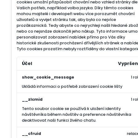
cookies umožní přizpůsobit chování nebo vzhled stránky dle
Vašich potřeb, například volba jazyka.
Díky těmto cookies
mohou majitelé i developeři webu více porozumět chování
uživatelů a vyvijet stránku tak, aby byla co nejvíce
prozákaznická. Tedy abyste co nejrychleji našli hledané zbož
nebo co nejsnáze dokončili jeho nákup.
Tyto informace umo
personalizovat zobrazení nabídek přímo pro Vás díky
historické zkušenosti procházení dřívějších stránek a nabíde
Tyto cookies prozatím nebyly roztříděny do vlastní kategori
Účel
Vypršen
show_cookie_message
1 ro
Ukládá informaci o potřebě zobrazení cookie lišty
__zlcmid
1 ro
Tento soubor cookie se používá k uložení identity
návštěvníka během návštěv a preference návštěvníka
deaktivovat naši funkci živého chatu.
__cfruid
relac