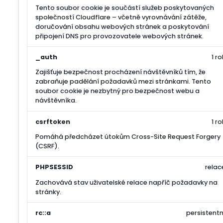
Tento soubor cookie je součástí služeb poskytovaných
společností Cloudflare – včetně vyrovnávání zátěže,
doručování obsahu webových stránek a poskytování
připojení DNS pro provozovatele webových stránek.
_auth
1 ro
Zajišťuje bezpečnost procházení návštěvníků tím, že
zabraňuje padělání požadavků mezi stránkami. Tento
soubor cookie je nezbytný pro bezpečnost webu a
návštěvníka.
csrftoken
1 ro
Pomáhá předcházet útokům Cross-Site Request Forgery
(CSRF).
PHPSESSID
relac
Zachovává stav uživatelské relace napříč požadavky na
stránky.
rc::a
persistentn