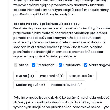
Vašem prohlížeči. Tyto informace běžně používají všechny
webové stránky a jejich procházením dochází k ukládání
cookies. Pomocí partnerských skriptů, které mohou stránky
používat (například Google analytics
Jak lze nastavit práci webu s cookies?
Přestože doporučujeme povolit používání všech typů cookie
práci webu s nimi můžete nastavit dle vlastních preferencí
pomocí checkboxů zobrazených níže. Po odsouhlasení
nastavení práce s cookies můžete změnit své rozhodnutí
smazáním či editací cookies přímo v nastavení Vašeho
prohlížeče. Podrobnější informace k promazání cookies
najdete v nápovědě Vašeho prohlížeče.
Nutné
Preferenční
Statistické
Marketingov
Nutné (13)
Preferenční (1)
Statistické (15)
Marketingové (15)
Neklasifikované (7)
Tyto informace jsou nezbytné ke správnému chodu webové
stránky jako například vkládání zboží do košíku, uložení
vyplněných údajů nebo přihlášení do zákaznické sekce.
Tyto