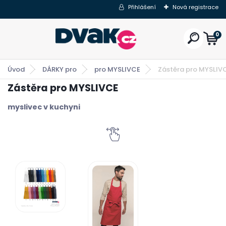
Přihlášení
Nová registrace
0
Úvod
DÁRKY pro
pro MYSLIVCE
Zástěra pro MYSLIV
Zástěra pro MYSLIVCE
myslivec v kuchyni