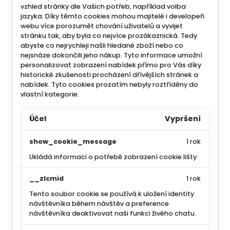
vzhled stránky dle Vašich potřeb, například volba
jazyka.
Díky těmto cookies mohou majitelé i developeři
webu více porozumět chování uživatelů a vyvijet
stránku tak, aby byla co nejvíce prozákaznická. Tedy
abyste co nejrychleji našli hledané zboží nebo co
nejsnáze dokončili jeho nákup.
Tyto informace umožní
personalizovat zobrazení nabídek přímo pro Vás díky
historické zkušenosti procházení dřívějších stránek a
nabídek.
Tyto cookies prozatím nebyly roztříděny do
vlastní kategorie.
Účel
Vypršení
show_cookie_message
1 rok
Ukládá informaci o potřebě zobrazení cookie lišty
__zlcmid
1 rok
Tento soubor cookie se používá k uložení identity
návštěvníka během návštěv a preference
návštěvníka deaktivovat naši funkci živého chatu.