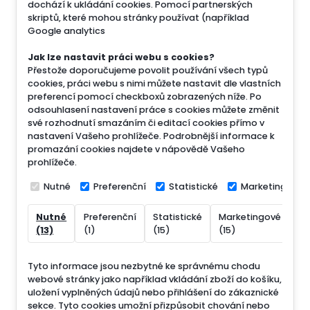
dochází k ukládání cookies. Pomocí partnerských
skriptů, které mohou stránky používat (například
Google analytics
Jak lze nastavit práci webu s cookies?
Přestože doporučujeme povolit používání všech typů
cookies, práci webu s nimi můžete nastavit dle vlastních
preferencí pomocí checkboxů zobrazených níže. Po
odsouhlasení nastavení práce s cookies můžete změnit
své rozhodnutí smazáním či editací cookies přímo v
nastavení Vašeho prohlížeče. Podrobnější informace k
promazání cookies najdete v nápovědě Vašeho
prohlížeče.
Nutné
Preferenční
Statistické
Marketingové
Nutné
Preferenční
Statistické
Marketingové
Ne
(13)
(1)
(15)
(15)
(7
Tyto informace jsou nezbytné ke správnému chodu
webové stránky jako například vkládání zboží do košíku,
uložení vyplněných údajů nebo přihlášení do zákaznické
sekce.
Tyto cookies umožní přizpůsobit chování nebo