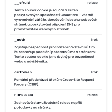
__cfruid
relace
Tento soubor cookie je součástí služeb
poskytovaných společností Cloudflare – včetně
vyrovnávání zátěže, doručování obsahu webových
stránek a poskytování připojení DNS pro
provozovatele webových stránek.
_auth
1 rok
Zajišťuje bezpečnost procházení návštěvníků tím,
že zabraňuje padělání požadavků mezi stránkami.
Tento soubor cookie je nezbytný pro bezpečnost
webu a návštěvníka.
csrftoken
1 rok
Pomáhá předcházet útokům Cross-Site Request
Forgery (CSRF).
PHPSESSID
relace
Zachovává stav uživatelské relace napříč
požadavky na stránky.