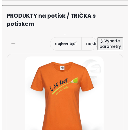
PRODUKTY na potisk / TRIČKA s
potiskem
nejlevnější
nejdražší
nejnově