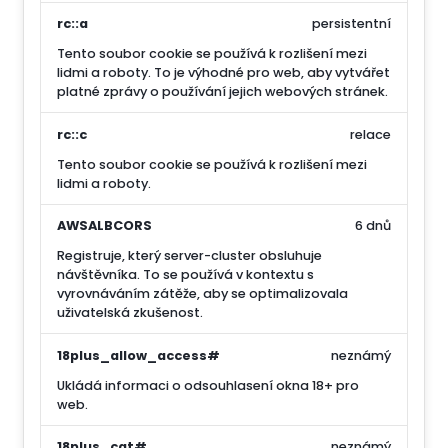
rc::a
persistentní
Tento soubor cookie se používá k rozlišení mezi
lidmi a roboty. To je výhodné pro web, aby vytvářet
platné zprávy o používání jejich webových stránek.
rc::c
relace
Tento soubor cookie se používá k rozlišení mezi
lidmi a roboty.
AWSALBCORS
6 dnů
Registruje, který server-cluster obsluhuje
návštěvníka. To se používá v kontextu s
vyrovnáváním zátěže, aby se optimalizovala
uživatelská zkušenost.
18plus_allow_access#
neznámý
Ukládá informaci o odsouhlasení okna 18+ pro
web.
18plus_cat#
neznámý