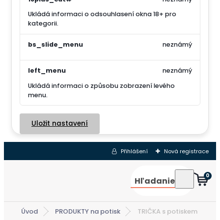
Ukládá informaci o odsouhlasení okna 18+ pro
kategorii.
bs_slide_menu
neznámý
left_menu
neznámý
Ukládá informaci o způsobu zobrazení levého
menu.
Uložit nastavení
Přihlášení
Nová registrace
0
Hľadanie
Úvod
PRODUKTY na potisk
TRIČKA s potiskem