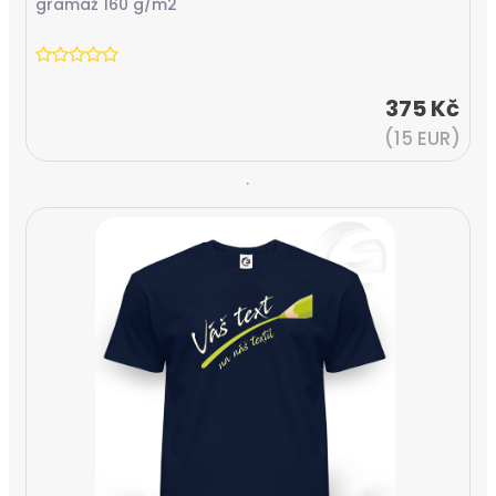
gramáž 160 g/m2
375 Kč
(15 EUR)