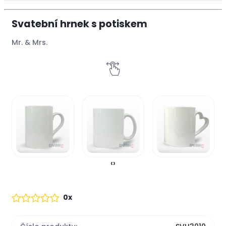
Svatební hrnek s potiskem
Mr. & Mrs.
‹
›
0x