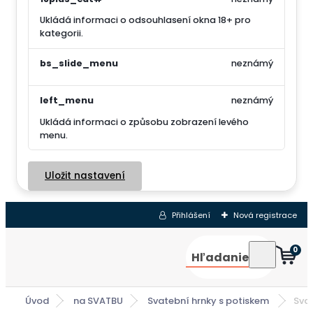
Ukládá informaci o odsouhlasení okna 18+ pro
kategorii.
bs_slide_menu
neznámý
left_menu
neznámý
Ukládá informaci o způsobu zobrazení levého
menu.
Uložit nastavení
Přihlášení
Nová registrace
0
Hľadanie
Úvod
na SVATBU
Svatební hrnky s potiskem
Svat