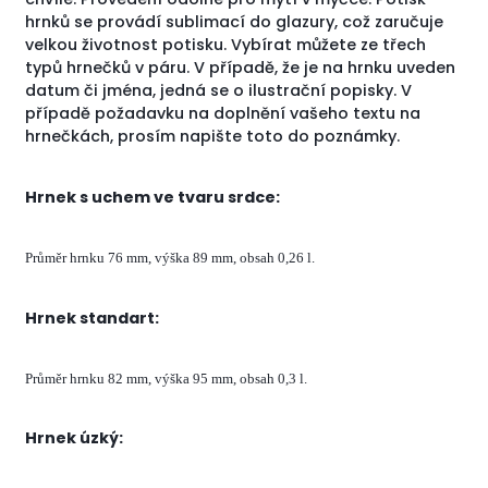
hrnků se provádí sublimací do glazury, což zaručuje
velkou životnost potisku. Vybírat můžete ze třech
typů hrnečků v páru. V případě, že je na hrnku uveden
datum či jména, jedná se o ilustrační popisky. V
případě požadavku na doplnění vašeho textu na
hrnečkách, prosím napište toto do poznámky.
Hrnek s uchem ve tvaru srdce:
Průměr hrnku 76 mm, výška 89 mm, obsah 0,26 l.
Hrnek standart:
Průměr hrnku 82 mm, výška 95 mm, obsah 0,3 l.
Hrnek úzký: