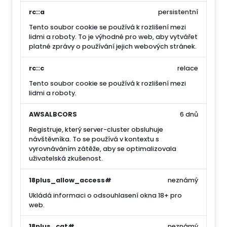
rc::a
persistentní
Tento soubor cookie se používá k rozlišení mezi
lidmi a roboty. To je výhodné pro web, aby vytvářet
platné zprávy o používání jejich webových stránek.
rc::c
relace
Tento soubor cookie se používá k rozlišení mezi
lidmi a roboty.
AWSALBCORS
6 dnů
Registruje, který server-cluster obsluhuje
návštěvníka. To se používá v kontextu s
vyrovnáváním zátěže, aby se optimalizovala
uživatelská zkušenost.
18plus_allow_access#
neznámý
Ukládá informaci o odsouhlasení okna 18+ pro
web.
18plus_cat#
neznámý