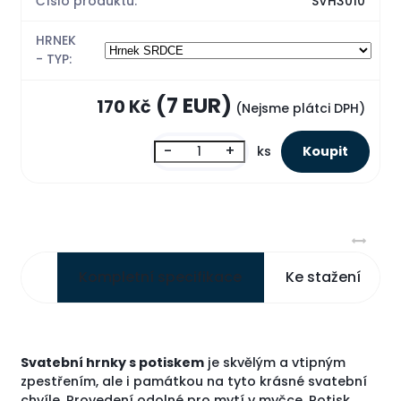
Číslo produktu:
SVH3010
HRNEK
- TYP:
(7 EUR)
170 Kč
(Nejsme plátci DPH)
-
+
ks
Kompletní specifikace
Ke stažení
Svatební hrnky s potiskem
je skvělým a vtipným
zpestřením, ale i památkou na tyto krásné svatební
chvíle. Provedení odolné pro mytí v myčce. Potisk