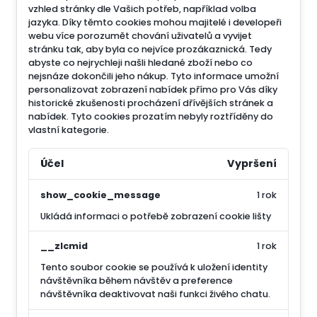
vzhled stránky dle Vašich potřeb, například volba
jazyka.
Díky těmto cookies mohou majitelé i developeři
webu více porozumět chování uživatelů a vyvijet
stránku tak, aby byla co nejvíce prozákaznická. Tedy
abyste co nejrychleji našli hledané zboží nebo co
nejsnáze dokončili jeho nákup.
Tyto informace umožní
personalizovat zobrazení nabídek přímo pro Vás díky
historické zkušenosti procházení dřívějších stránek a
nabídek.
Tyto cookies prozatím nebyly roztříděny do
vlastní kategorie.
Účel
Vypršení
show_cookie_message
1 rok
Ukládá informaci o potřebě zobrazení cookie lišty
__zlcmid
1 rok
Tento soubor cookie se používá k uložení identity
návštěvníka během návštěv a preference
návštěvníka deaktivovat naši funkci živého chatu.