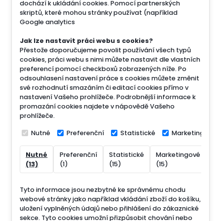
dochází k ukládání cookies. Pomocí partnerských
skriptů, které mohou stránky používat (například
Google analytics
Jak lze nastavit práci webu s cookies?
Přestože doporučujeme povolit používání všech typů
cookies, práci webu s nimi můžete nastavit dle vlastních
preferencí pomocí checkboxů zobrazených níže. Po
odsouhlasení nastavení práce s cookies můžete změnit
své rozhodnutí smazáním či editací cookies přímo v
nastavení Vašeho prohlížeče. Podrobnější informace k
promazání cookies najdete v nápovědě Vašeho
prohlížeče.
Nutné
Preferenční
Statistické
Marketingové
Nutné
Preferenční
Statistické
Marketingové
Ne
(13)
(1)
(15)
(15)
(7
Tyto informace jsou nezbytné ke správnému chodu
webové stránky jako například vkládání zboží do košíku,
uložení vyplněných údajů nebo přihlášení do zákaznické
sekce.
Tyto cookies umožní přizpůsobit chování nebo