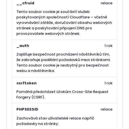
__cfruid
relace
Tento soubor cookie je součástí služeb
poskytovaných společností Cloudflare – včetně
vyrovnávání zátěže, doručování obsahu webových
stránek a poskytování připojení DNS pro
provozovatele webových stránek.
_auth
1 rok
Zajišťuje bezpečnost procházení návštěvníků tím,
že zabraňuje padělání požadavků mezi stránkami.
Tento soubor cookie je nezbytný pro bezpečnost
webu a návštěvníka.
csrftoken
1 rok
Pomáhá předcházet útokům Cross-Site Request
Forgery (CSRF).
PHPSESSID
relace
Zachovává stav uživatelské relace napříč
požadavky na stránky.