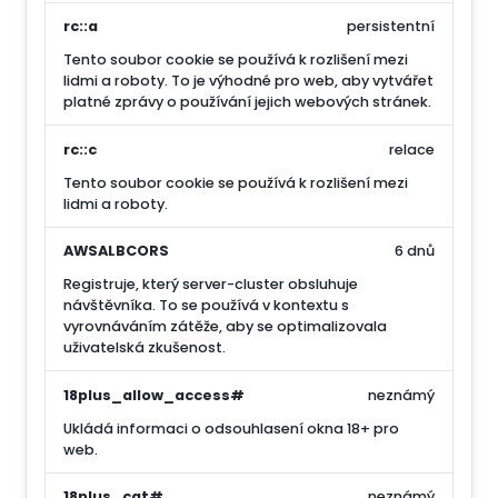
rc::a
persistentní
Tento soubor cookie se používá k rozlišení mezi
lidmi a roboty. To je výhodné pro web, aby vytvářet
platné zprávy o používání jejich webových stránek.
rc::c
relace
Tento soubor cookie se používá k rozlišení mezi
lidmi a roboty.
AWSALBCORS
6 dnů
Registruje, který server-cluster obsluhuje
návštěvníka. To se používá v kontextu s
vyrovnáváním zátěže, aby se optimalizovala
uživatelská zkušenost.
18plus_allow_access#
neznámý
Ukládá informaci o odsouhlasení okna 18+ pro
web.
18plus_cat#
neznámý