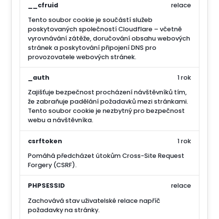
__cfruid
relace
Tento soubor cookie je součástí služeb
poskytovaných společností Cloudflare – včetně
vyrovnávání zátěže, doručování obsahu webových
stránek a poskytování připojení DNS pro
provozovatele webových stránek.
_auth
1 rok
Zajišťuje bezpečnost procházení návštěvníků tím,
že zabraňuje padělání požadavků mezi stránkami.
Tento soubor cookie je nezbytný pro bezpečnost
webu a návštěvníka.
csrftoken
1 rok
Pomáhá předcházet útokům Cross-Site Request
Forgery (CSRF).
PHPSESSID
relace
Zachovává stav uživatelské relace napříč
požadavky na stránky.