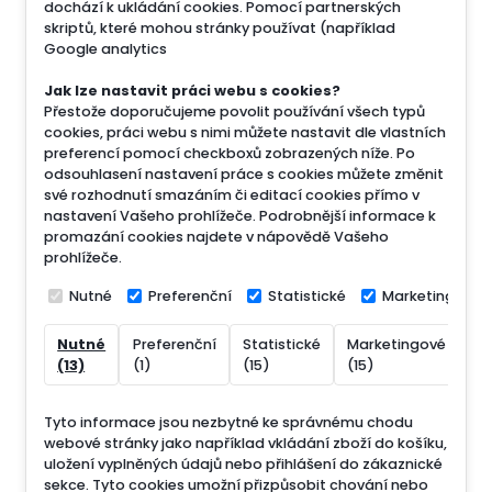
dochází k ukládání cookies. Pomocí partnerských
skriptů, které mohou stránky používat (například
Google analytics
Jak lze nastavit práci webu s cookies?
Přestože doporučujeme povolit používání všech typů
cookies, práci webu s nimi můžete nastavit dle vlastních
preferencí pomocí checkboxů zobrazených níže. Po
odsouhlasení nastavení práce s cookies můžete změnit
své rozhodnutí smazáním či editací cookies přímo v
nastavení Vašeho prohlížeče. Podrobnější informace k
promazání cookies najdete v nápovědě Vašeho
prohlížeče.
Nutné
Preferenční
Statistické
Marketingové
Nutné
Preferenční
Statistické
Marketingové
Ne
(13)
(1)
(15)
(15)
(7
Tyto informace jsou nezbytné ke správnému chodu
webové stránky jako například vkládání zboží do košíku,
uložení vyplněných údajů nebo přihlášení do zákaznické
sekce.
Tyto cookies umožní přizpůsobit chování nebo