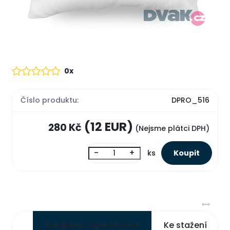
0x
Číslo produktu:
DPRO_516
(12 EUR)
280 Kč
(Nejsme plátci DPH)
-
+
ks
Kompletní specifikace
Ke stažení