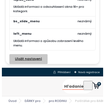
Ukládá informaci o odsouhlasení okna 18+ pro
kategorii.
bs_slide_menu
neznámý
left_menu
neznámý
Ukládá informaci o způsobu zobrazení levého
menu.
Uložit nastavení
Přihlášení
Nová registrace
0
Hľadanie
Úvod
DÁRKY pro
pro RODINU
Polštářek pro BABI