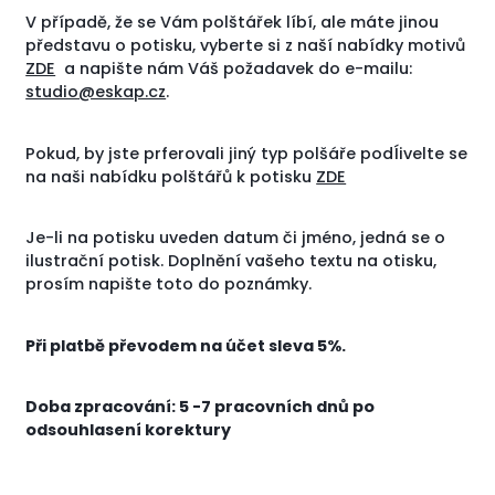
V případě, že se Vám polštářek líbí, ale máte jinou
představu o potisku, vyberte si z naší nabídky motivů
ZDE
a napište nám Váš požadavek do e-mailu:
studio@eskap.cz
.
Pokud, by jste prferovali jiný typ polšáře podÍivelte se
na naši nabídku polštářů k potisku
ZDE
Je-li na potisku uveden datum či jméno, jedná se o
ilustrační potisk. Doplnění vašeho textu na otisku,
prosím napište toto do poznámky.
Při platbě převodem na účet sleva 5%.
Doba zpracování: 5 -7 pracovních dnů po
odsouhlasení korektury