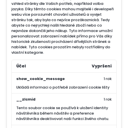
vzhled stránky dle Vašich potřeb, například volba
jazyka.
Díky těmto cookies mohou majitelé i developeři
webu více porozumět chování uživatelů a vyvijet
stránku tak, aby byla co nejvíce prozákaznická. Tedy
abyste co nejrychleji našli hledané zboží nebo co
nejsnáze dokončili jeho nákup.
Tyto informace umožní
personalizovat zobrazení nabídek přímo pro Vás díky
historické zkušenosti procházení dřívějších stránek a
nabídek.
Tyto cookies prozatím nebyly roztříděny do
vlastní kategorie.
Účel
Vypršení
show_cookie_message
1 rok
Ukládá informaci o potřebě zobrazení cookie lišty
__zlcmid
1 rok
Tento soubor cookie se používá k uložení identity
návštěvníka během návštěv a preference
návštěvníka deaktivovat naši funkci živého chatu.