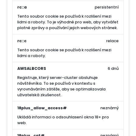
rc::a
persistentní
Tento soubor cookie se používá k rozlišení mezi
lidmi a roboty. To je výhodné pro web, aby vytvářet
platné zprávy o používání jejich webových stránek.
rc::c
relace
Tento soubor cookie se používá k rozlišení mezi
lidmi a roboty.
AWSALBCORS
6 dnů
Registruje, který server-cluster obsluhuje
návštěvníka. To se používá v kontextu s
vyrovnáváním zátěže, aby se optimalizovala
uživatelská zkušenost.
18plus_allow_access#
neznámý
Ukládá informaci o odsouhlasení okna 18+ pro
web.
18plus_cat#
neznámý