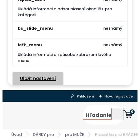
Ukládá informaci o odsouhlasení okna 18+ pro
kategorii.
bs_slide_menu
neznámý
left_menu
neznámý
Ukládá informaci o způsobu zobrazení levého
menu.
Uložit nastavení
Přihlášení
Nová registrace
0
Hľadanie
Úvod
DÁRKY pro
pro MUŽE
Placatka pro BRÁCHU