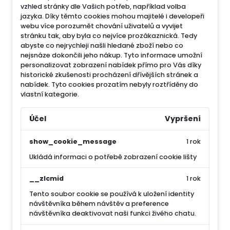
vzhled stránky dle Vašich potřeb, například volba
jazyka.
Díky těmto cookies mohou majitelé i developeři
webu více porozumět chování uživatelů a vyvijet
stránku tak, aby byla co nejvíce prozákaznická. Tedy
abyste co nejrychleji našli hledané zboží nebo co
nejsnáze dokončili jeho nákup.
Tyto informace umožní
personalizovat zobrazení nabídek přímo pro Vás díky
historické zkušenosti procházení dřívějších stránek a
nabídek.
Tyto cookies prozatím nebyly roztříděny do
vlastní kategorie.
Účel
Vypršení
show_cookie_message
1 rok
Ukládá informaci o potřebě zobrazení cookie lišty
__zlcmid
1 rok
Tento soubor cookie se používá k uložení identity
návštěvníka během návštěv a preference
návštěvníka deaktivovat naši funkci živého chatu.