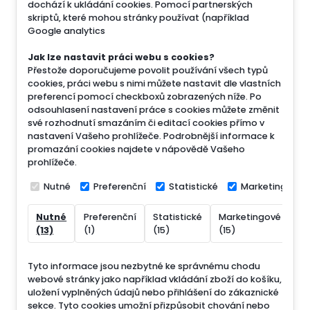
dochází k ukládání cookies. Pomocí partnerských
skriptů, které mohou stránky používat (například
Google analytics
Jak lze nastavit práci webu s cookies?
Přestože doporučujeme povolit používání všech typů
cookies, práci webu s nimi můžete nastavit dle vlastních
preferencí pomocí checkboxů zobrazených níže. Po
odsouhlasení nastavení práce s cookies můžete změnit
své rozhodnutí smazáním či editací cookies přímo v
nastavení Vašeho prohlížeče. Podrobnější informace k
promazání cookies najdete v nápovědě Vašeho
prohlížeče.
Nutné
Preferenční
Statistické
Marketingové
Nutné
Preferenční
Statistické
Marketingové
Ne
(13)
(1)
(15)
(15)
(7
Tyto informace jsou nezbytné ke správnému chodu
webové stránky jako například vkládání zboží do košíku,
uložení vyplněných údajů nebo přihlášení do zákaznické
sekce.
Tyto cookies umožní přizpůsobit chování nebo