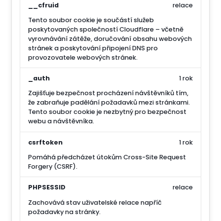
__cfruid
relace
Tento soubor cookie je součástí služeb
poskytovaných společností Cloudflare – včetně
vyrovnávání zátěže, doručování obsahu webových
stránek a poskytování připojení DNS pro
provozovatele webových stránek.
_auth
1 rok
Zajišťuje bezpečnost procházení návštěvníků tím,
že zabraňuje padělání požadavků mezi stránkami.
Tento soubor cookie je nezbytný pro bezpečnost
webu a návštěvníka.
csrftoken
1 rok
Pomáhá předcházet útokům Cross-Site Request
Forgery (CSRF).
PHPSESSID
relace
Zachovává stav uživatelské relace napříč
požadavky na stránky.