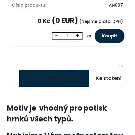
Číslo produktu:
AN007
(0 EUR)
0 Kč
(Nejsme plátci DPH)
-
+
ks
Kompletní specifikace
Ke stažení
Motiv je vhodný pro potisk
hrnků všech typů.