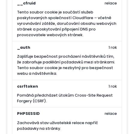
__cfruid
relace
Tento soubor cookie je součástí služeb
poskytovaných společností Cloudflare – včetně
vyrovnávání zátěže, doručování obsahu webových
stránek a poskytování připojení DNS pro
provozovatele webových stránek.
_auth
1 rok
Zajišťuje bezpečnost procházení návštěvníků tím,
že zabraňuje padělání požadavků mezi stránkami.
Tento soubor cookie je nezbytný pro bezpečnost
webu a návštěvníka.
csrftoken
1 rok
Pomáhá předcházet útokům Cross-Site Request
Forgery (CSRF).
PHPSESSID
relace
Zachovává stav uživatelské relace napříč
požadavky na stránky.