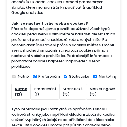
dochází k ukládání cookies. Pomocí partnerských
skriptů, které mohou stránky používat (například
Google analytics
Jak lze nastavit práci webu s cookies?
Přestože doporučujeme povolit používání všech typů
cookies, práci webu s nimi můžete nastavit dle vlastních
preferencí pomocí checkboxů zobrazených níže. Po
odsouhlasení nastavení práce s cookies můžete změnit
své rozhodnutí smazáním či editací cookies přímo v
nastavení Vašeho prohlížeče. Podrobnější informace k
promazání cookies najdete v nápovědě Vašeho
prohlížeče.
Nutné
Preferenční
Statistické
Marketingové
Nutné
Preferenční
Statistické
Marketingové
Ne
(13)
(1)
(15)
(15)
(7
Tyto informace jsou nezbytné ke správnému chodu
webové stránky jako například vkládání zboží do košíku,
uložení vyplněných údajů nebo přihlášení do zákaznické
sekce.
Tyto cookies umožní přizpůsobit chování nebo