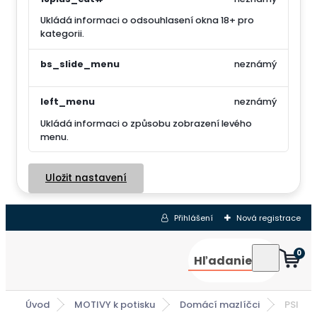
Ukládá informaci o odsouhlasení okna 18+ pro
kategorii.
bs_slide_menu
neznámý
left_menu
neznámý
Ukládá informaci o způsobu zobrazení levého
menu.
Uložit nastavení
Přihlášení
Nová registrace
0
Hľadanie
Úvod
MOTIVY k potisku
Domácí mazlíčci
PSI