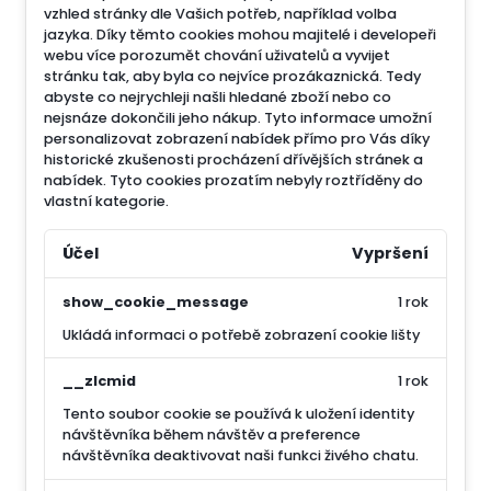
vzhled stránky dle Vašich potřeb, například volba
jazyka.
Díky těmto cookies mohou majitelé i developeři
webu více porozumět chování uživatelů a vyvijet
stránku tak, aby byla co nejvíce prozákaznická. Tedy
abyste co nejrychleji našli hledané zboží nebo co
nejsnáze dokončili jeho nákup.
Tyto informace umožní
personalizovat zobrazení nabídek přímo pro Vás díky
historické zkušenosti procházení dřívějších stránek a
nabídek.
Tyto cookies prozatím nebyly roztříděny do
vlastní kategorie.
Účel
Vypršení
show_cookie_message
1 rok
Ukládá informaci o potřebě zobrazení cookie lišty
__zlcmid
1 rok
Tento soubor cookie se používá k uložení identity
návštěvníka během návštěv a preference
návštěvníka deaktivovat naši funkci živého chatu.