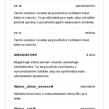
rc::a
persistentní
Tento soubor cookie se používá k rozlišení mezi
lidmi a roboty. To je výhodné pro web, aby vytvářet
platné zprávy o používání jejich webových stránek.
rc::c
relace
Tento soubor cookie se používá k rozlišení mezi
lidmi a roboty.
AWSALBCORS
6 dnů
Registruje, který server-cluster obsluhuje
návštěvníka. To se používá v kontextu s
vyrovnáváním zátěže, aby se optimalizovala
uživatelská zkušenost.
18plus_allow_access#
neznámý
Ukládá informaci o odsouhlasení okna 18+ pro
web.
18plus_cat#
neznámý