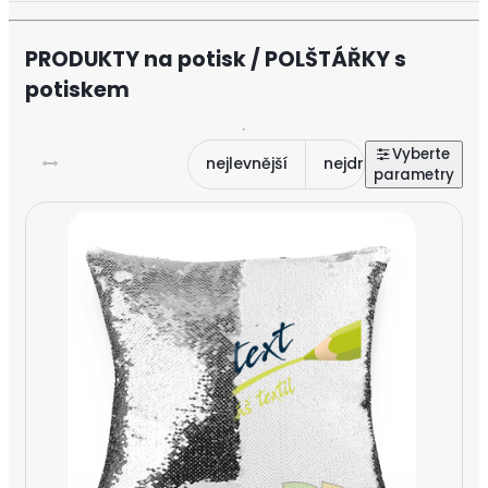
PRODUKTY na potisk / POLŠTÁŘKY s
potiskem
nejlevnější
nejdražší
nejnově