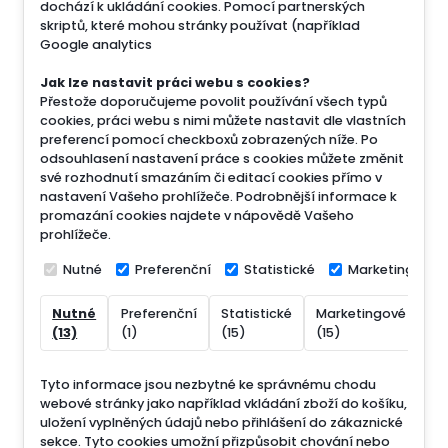
dochází k ukládání cookies. Pomocí partnerských
skriptů, které mohou stránky používat (například
Google analytics
Jak lze nastavit práci webu s cookies?
Přestože doporučujeme povolit používání všech typů
cookies, práci webu s nimi můžete nastavit dle vlastních
preferencí pomocí checkboxů zobrazených níže. Po
odsouhlasení nastavení práce s cookies můžete změnit
své rozhodnutí smazáním či editací cookies přímo v
nastavení Vašeho prohlížeče. Podrobnější informace k
promazání cookies najdete v nápovědě Vašeho
prohlížeče.
Nutné
Preferenční
Statistické
Marketingové
Nutné
Preferenční
Statistické
Marketingové
Ne
(13)
(1)
(15)
(15)
(7
Tyto informace jsou nezbytné ke správnému chodu
webové stránky jako například vkládání zboží do košíku,
uložení vyplněných údajů nebo přihlášení do zákaznické
sekce.
Tyto cookies umožní přizpůsobit chování nebo