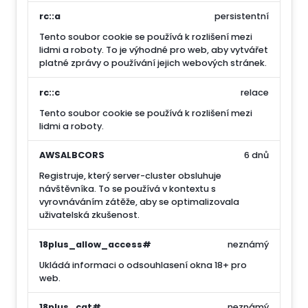
rc::a
persistentní
Tento soubor cookie se používá k rozlišení mezi
lidmi a roboty. To je výhodné pro web, aby vytvářet
platné zprávy o používání jejich webových stránek.
rc::c
relace
Tento soubor cookie se používá k rozlišení mezi
lidmi a roboty.
AWSALBCORS
6 dnů
Registruje, který server-cluster obsluhuje
návštěvníka. To se používá v kontextu s
vyrovnáváním zátěže, aby se optimalizovala
uživatelská zkušenost.
18plus_allow_access#
neznámý
Ukládá informaci o odsouhlasení okna 18+ pro
web.
18plus_cat#
neznámý