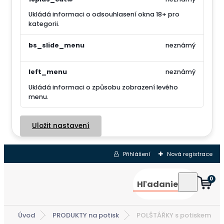
Ukládá informaci o odsouhlasení okna 18+ pro
kategorii.
bs_slide_menu
neznámý
left_menu
neznámý
Ukládá informaci o způsobu zobrazení levého
menu.
Uložit nastavení
Přihlášení
Nová registrace
0
Hľadanie
Úvod
PRODUKTY na potisk
POLŠTÁŘKY s potiskem