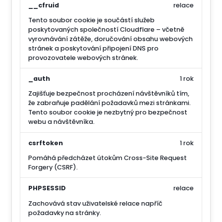
__cfruid
relace
Tento soubor cookie je součástí služeb
poskytovaných společností Cloudflare – včetně
vyrovnávání zátěže, doručování obsahu webových
stránek a poskytování připojení DNS pro
provozovatele webových stránek.
_auth
1 rok
Zajišťuje bezpečnost procházení návštěvníků tím,
že zabraňuje padělání požadavků mezi stránkami.
Tento soubor cookie je nezbytný pro bezpečnost
webu a návštěvníka.
csrftoken
1 rok
Pomáhá předcházet útokům Cross-Site Request
Forgery (CSRF).
PHPSESSID
relace
Zachovává stav uživatelské relace napříč
požadavky na stránky.