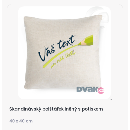
Skandinávský polštářek lněný s potiskem
40 x 40 cm