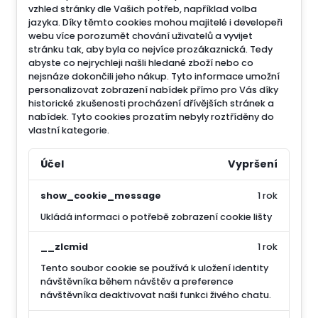
vzhled stránky dle Vašich potřeb, například volba
jazyka.
Díky těmto cookies mohou majitelé i developeři
webu více porozumět chování uživatelů a vyvijet
stránku tak, aby byla co nejvíce prozákaznická. Tedy
abyste co nejrychleji našli hledané zboží nebo co
nejsnáze dokončili jeho nákup.
Tyto informace umožní
personalizovat zobrazení nabídek přímo pro Vás díky
historické zkušenosti procházení dřívějších stránek a
nabídek.
Tyto cookies prozatím nebyly roztříděny do
vlastní kategorie.
Účel
Vypršení
show_cookie_message
1 rok
Ukládá informaci o potřebě zobrazení cookie lišty
__zlcmid
1 rok
Tento soubor cookie se používá k uložení identity
návštěvníka během návštěv a preference
návštěvníka deaktivovat naši funkci živého chatu.