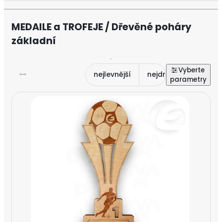
MEDAILE a TROFEJE / Dřevěné poháry
základní
nejlevnější
nejdražší
nejnově