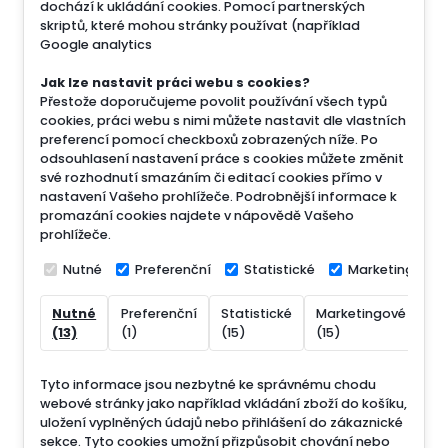
dochází k ukládání cookies. Pomocí partnerských
skriptů, které mohou stránky používat (například
Google analytics
Jak lze nastavit práci webu s cookies?
Přestože doporučujeme povolit používání všech typů
cookies, práci webu s nimi můžete nastavit dle vlastních
preferencí pomocí checkboxů zobrazených níže. Po
odsouhlasení nastavení práce s cookies můžete změnit
své rozhodnutí smazáním či editací cookies přímo v
nastavení Vašeho prohlížeče. Podrobnější informace k
promazání cookies najdete v nápovědě Vašeho
prohlížeče.
Nutné
Preferenční
Statistické
Marketingové
Nutné
Preferenční
Statistické
Marketingové
Ne
(13)
(1)
(15)
(15)
(7
Tyto informace jsou nezbytné ke správnému chodu
webové stránky jako například vkládání zboží do košíku,
uložení vyplněných údajů nebo přihlášení do zákaznické
sekce.
Tyto cookies umožní přizpůsobit chování nebo