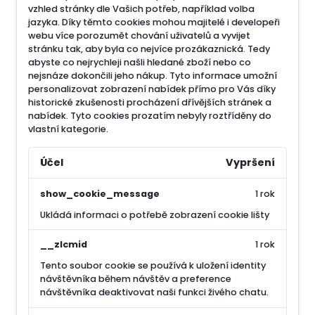
vzhled stránky dle Vašich potřeb, například volba
jazyka.
Díky těmto cookies mohou majitelé i developeři
webu více porozumět chování uživatelů a vyvijet
stránku tak, aby byla co nejvíce prozákaznická. Tedy
abyste co nejrychleji našli hledané zboží nebo co
nejsnáze dokončili jeho nákup.
Tyto informace umožní
personalizovat zobrazení nabídek přímo pro Vás díky
historické zkušenosti procházení dřívějších stránek a
nabídek.
Tyto cookies prozatím nebyly roztříděny do
vlastní kategorie.
Účel
Vypršení
show_cookie_message
1 rok
Ukládá informaci o potřebě zobrazení cookie lišty
__zlcmid
1 rok
Tento soubor cookie se používá k uložení identity
návštěvníka během návštěv a preference
návštěvníka deaktivovat naši funkci živého chatu.