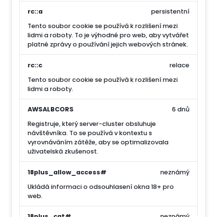
rc::a
persistentní
Tento soubor cookie se používá k rozlišení mezi
lidmi a roboty. To je výhodné pro web, aby vytvářet
platné zprávy o používání jejich webových stránek.
rc::c
relace
Tento soubor cookie se používá k rozlišení mezi
lidmi a roboty.
AWSALBCORS
6 dnů
Registruje, který server-cluster obsluhuje
návštěvníka. To se používá v kontextu s
vyrovnáváním zátěže, aby se optimalizovala
uživatelská zkušenost.
18plus_allow_access#
neznámý
Ukládá informaci o odsouhlasení okna 18+ pro
web.
18plus_cat#
neznámý