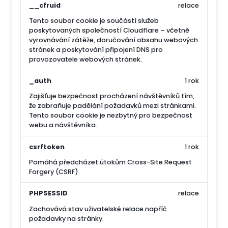
__cfruid
relace
Tento soubor cookie je součástí služeb
poskytovaných společností Cloudflare – včetně
vyrovnávání zátěže, doručování obsahu webových
stránek a poskytování připojení DNS pro
provozovatele webových stránek.
_auth
1 rok
Zajišťuje bezpečnost procházení návštěvníků tím,
že zabraňuje padělání požadavků mezi stránkami.
Tento soubor cookie je nezbytný pro bezpečnost
webu a návštěvníka.
csrftoken
1 rok
Pomáhá předcházet útokům Cross-Site Request
Forgery (CSRF).
PHPSESSID
relace
Zachovává stav uživatelské relace napříč
požadavky na stránky.