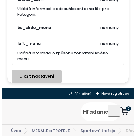
Ukládá informaci o odsouhlasení okna 18+ pro
kategorii.
bs_slide_menu
neznámý
left_menu
neznámý
Ukládá informaci o způsobu zobrazení levého
menu.
Uložit nastavení
Přihlášení
Nová registrace
0
Hľadanie
Úvod
MEDAILE a TROFEJE
Sportovní trofeje
Dřev